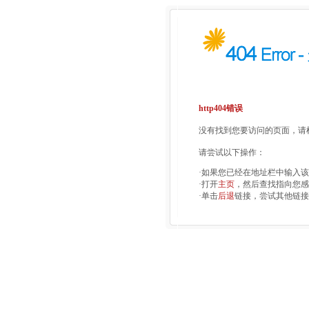
http404错误
没有找到您要访问的页面，请检
请尝试以下操作：
·如果您已经在地址栏中输入
·打开
主页
，然后查找指向您感
·单击
后退
链接，尝试其他链接