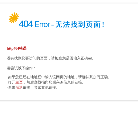
http404错误
没有找到您要访问的页面，请检查您是否输入正确url。
请尝试以下操作：
·如果您已经在地址栏中输入该网页的地址，请确认其拼写正确。
·打开
主页
，然后查找指向您感兴趣信息的链接。
·单击
后退
链接，尝试其他链接。