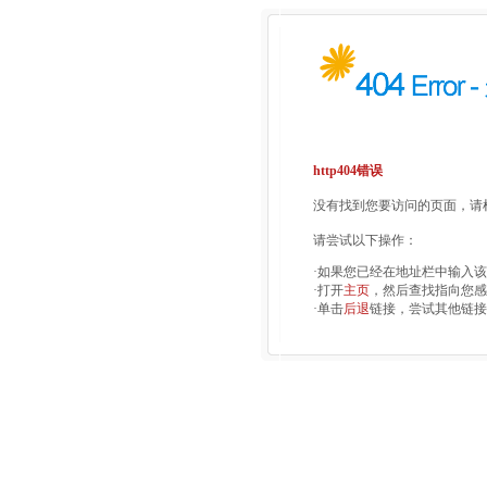
http404错误
没有找到您要访问的页面，请检
请尝试以下操作：
·如果您已经在地址栏中输入
·打开
主页
，然后查找指向您感
·单击
后退
链接，尝试其他链接