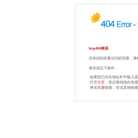
http404错误
没有找到您要访问的页面，请检
请尝试以下操作：
·如果您已经在地址栏中输入
·打开
主页
，然后查找指向您感
·单击
后退
链接，尝试其他链接