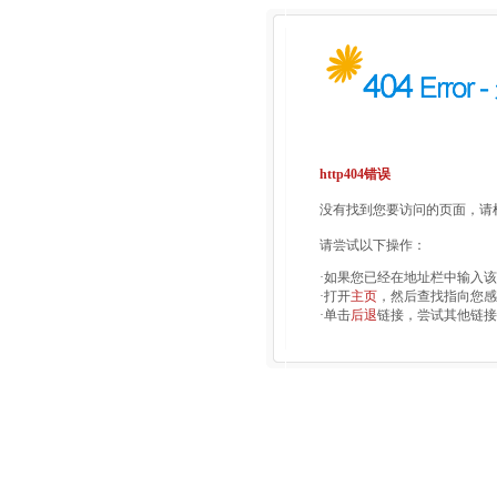
http404错误
没有找到您要访问的页面，请检
请尝试以下操作：
·如果您已经在地址栏中输入
·打开
主页
，然后查找指向您感
·单击
后退
链接，尝试其他链接