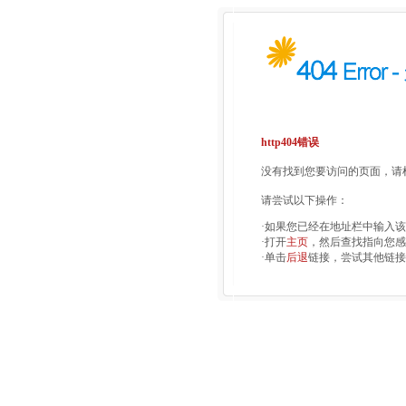
http404错误
没有找到您要访问的页面，请检
请尝试以下操作：
·如果您已经在地址栏中输入
·打开
主页
，然后查找指向您感
·单击
后退
链接，尝试其他链接