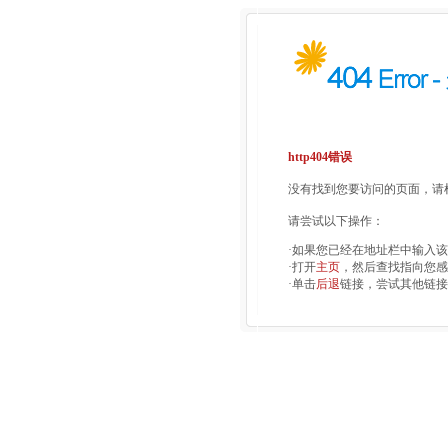
http404错误
没有找到您要访问的页面，请检
请尝试以下操作：
·如果您已经在地址栏中输入
·打开
主页
，然后查找指向您感
·单击
后退
链接，尝试其他链接