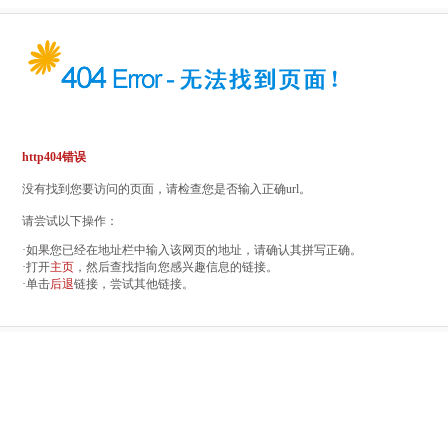
http404错误
没有找到您要访问的页面，请检查您是否输入正确url。
请尝试以下操作：
·如果您已经在地址栏中输入该网页的地址，请确认其拼写正确。
·打开
主页
，然后查找指向您感兴趣信息的链接。
·单击
后退
链接，尝试其他链接。