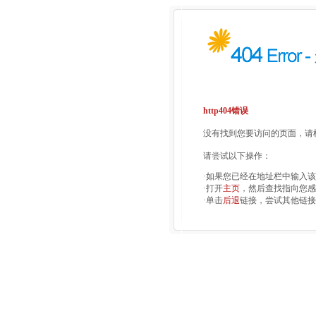
http404错误
没有找到您要访问的页面，请检
请尝试以下操作：
·如果您已经在地址栏中输入
·打开
主页
，然后查找指向您感
·单击
后退
链接，尝试其他链接