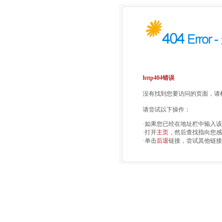
http404错误
没有找到您要访问的页面，请检
请尝试以下操作：
·如果您已经在地址栏中输入
·打开
主页
，然后查找指向您感
·单击
后退
链接，尝试其他链接