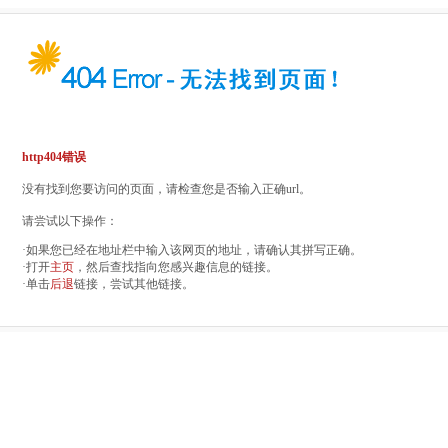
http404错误
没有找到您要访问的页面，请检查您是否输入正确url。
请尝试以下操作：
·如果您已经在地址栏中输入该网页的地址，请确认其拼写正确。
·打开
主页
，然后查找指向您感兴趣信息的链接。
·单击
后退
链接，尝试其他链接。