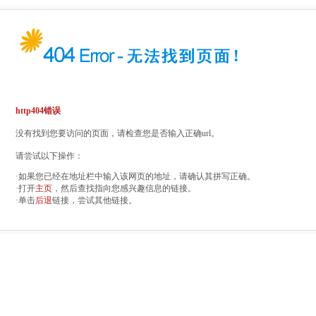
http404错误
没有找到您要访问的页面，请检查您是否输入正确url。
请尝试以下操作：
·如果您已经在地址栏中输入该网页的地址，请确认其拼写正确。
·打开
主页
，然后查找指向您感兴趣信息的链接。
·单击
后退
链接，尝试其他链接。