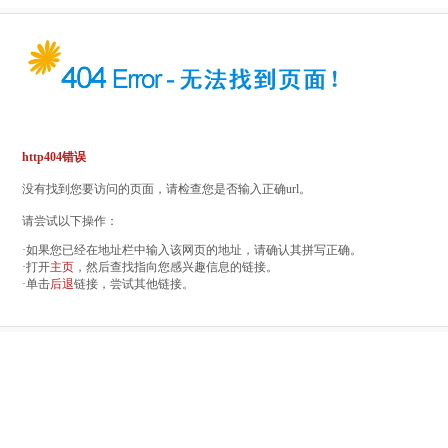
http404错误
没有找到您要访问的页面，请检查您是否输入正确url。
请尝试以下操作：
·如果您已经在地址栏中输入该网页的地址，请确认其拼写正确。
·打开
主页
，然后查找指向您感兴趣信息的链接。
·单击
后退
链接，尝试其他链接。