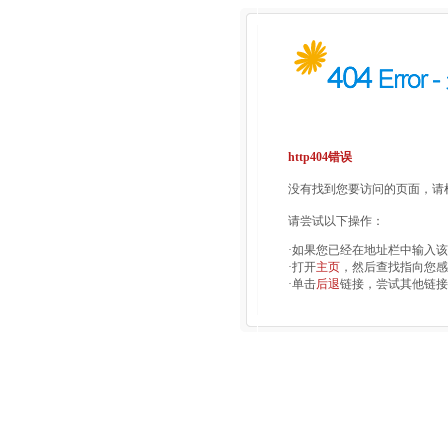
http404错误
没有找到您要访问的页面，请检
请尝试以下操作：
·如果您已经在地址栏中输入
·打开
主页
，然后查找指向您感
·单击
后退
链接，尝试其他链接