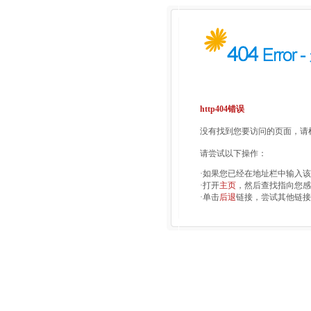
http404错误
没有找到您要访问的页面，请检
请尝试以下操作：
·如果您已经在地址栏中输入
·打开
主页
，然后查找指向您感
·单击
后退
链接，尝试其他链接