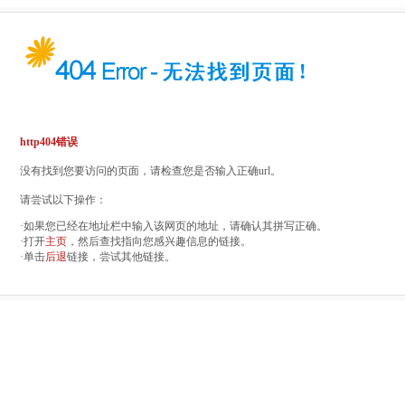
http404错误
没有找到您要访问的页面，请检查您是否输入正确url。
请尝试以下操作：
·如果您已经在地址栏中输入该网页的地址，请确认其拼写正确。
·打开
主页
，然后查找指向您感兴趣信息的链接。
·单击
后退
链接，尝试其他链接。