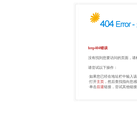
http404错误
没有找到您要访问的页面，请检
请尝试以下操作：
·如果您已经在地址栏中输入
·打开
主页
，然后查找指向您感
·单击
后退
链接，尝试其他链接