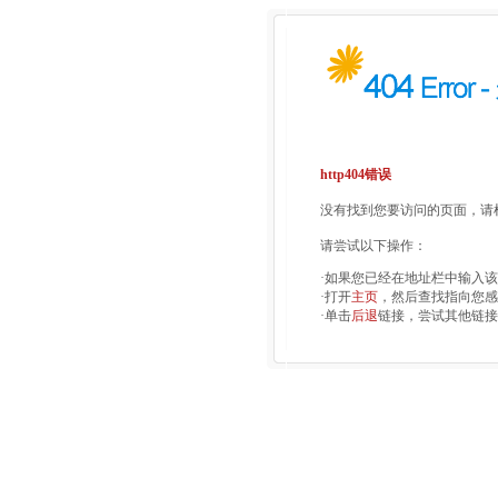
http404错误
没有找到您要访问的页面，请检
请尝试以下操作：
·如果您已经在地址栏中输入
·打开
主页
，然后查找指向您感
·单击
后退
链接，尝试其他链接