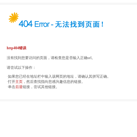
http404错误
没有找到您要访问的页面，请检查您是否输入正确url。
请尝试以下操作：
·如果您已经在地址栏中输入该网页的地址，请确认其拼写正确。
·打开
主页
，然后查找指向您感兴趣信息的链接。
·单击
后退
链接，尝试其他链接。