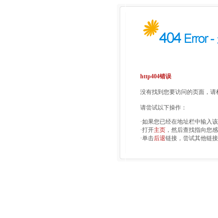
http404错误
没有找到您要访问的页面，请检
请尝试以下操作：
·如果您已经在地址栏中输入
·打开
主页
，然后查找指向您感
·单击
后退
链接，尝试其他链接