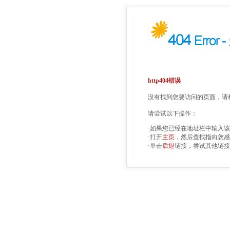
http404错误
没有找到您要访问的页面，请检
请尝试以下操作：
·如果您已经在地址栏中输入
·打开
主页
，然后查找指向您感
·单击
后退
链接，尝试其他链接