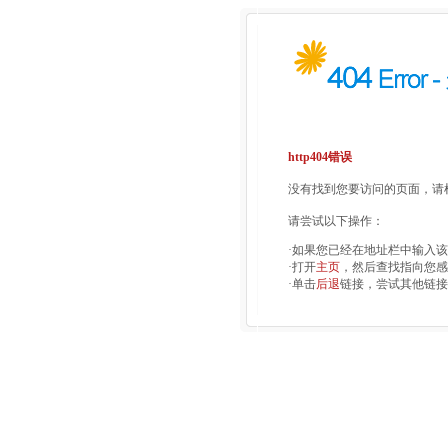
http404错误
没有找到您要访问的页面，请检
请尝试以下操作：
·如果您已经在地址栏中输入
·打开
主页
，然后查找指向您感
·单击
后退
链接，尝试其他链接