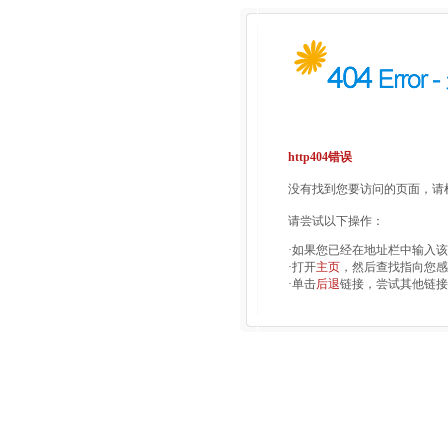
http404错误
没有找到您要访问的页面，请检
请尝试以下操作：
·如果您已经在地址栏中输入
·打开
主页
，然后查找指向您感
·单击
后退
链接，尝试其他链接