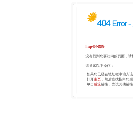
http404错误
没有找到您要访问的页面，请检
请尝试以下操作：
·如果您已经在地址栏中输入
·打开
主页
，然后查找指向您感
·单击
后退
链接，尝试其他链接