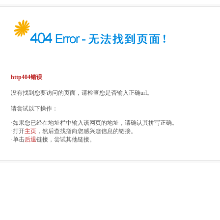
http404错误
没有找到您要访问的页面，请检查您是否输入正确url。
请尝试以下操作：
·如果您已经在地址栏中输入该网页的地址，请确认其拼写正确。
·打开
主页
，然后查找指向您感兴趣信息的链接。
·单击
后退
链接，尝试其他链接。