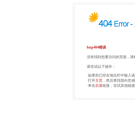
http404错误
没有找到您要访问的页面，请检
请尝试以下操作：
·如果您已经在地址栏中输入
·打开
主页
，然后查找指向您感
·单击
后退
链接，尝试其他链接