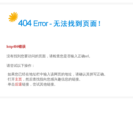
http404错误
没有找到您要访问的页面，请检查您是否输入正确url。
请尝试以下操作：
·如果您已经在地址栏中输入该网页的地址，请确认其拼写正确。
·打开
主页
，然后查找指向您感兴趣信息的链接。
·单击
后退
链接，尝试其他链接。