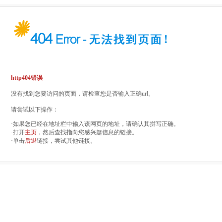
http404错误
没有找到您要访问的页面，请检查您是否输入正确url。
请尝试以下操作：
·如果您已经在地址栏中输入该网页的地址，请确认其拼写正确。
·打开
主页
，然后查找指向您感兴趣信息的链接。
·单击
后退
链接，尝试其他链接。