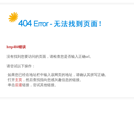
http404错误
没有找到您要访问的页面，请检查您是否输入正确url。
请尝试以下操作：
·如果您已经在地址栏中输入该网页的地址，请确认其拼写正确。
·打开
主页
，然后查找指向您感兴趣信息的链接。
·单击
后退
链接，尝试其他链接。