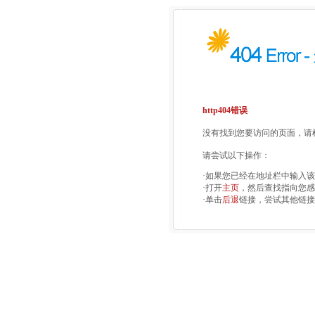
http404错误
没有找到您要访问的页面，请检
请尝试以下操作：
·如果您已经在地址栏中输入
·打开
主页
，然后查找指向您感
·单击
后退
链接，尝试其他链接