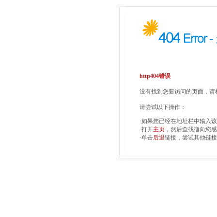
http404错误
没有找到您要访问的页面，请检
请尝试以下操作：
·如果您已经在地址栏中输入
·打开
主页
，然后查找指向您感
·单击
后退
链接，尝试其他链接