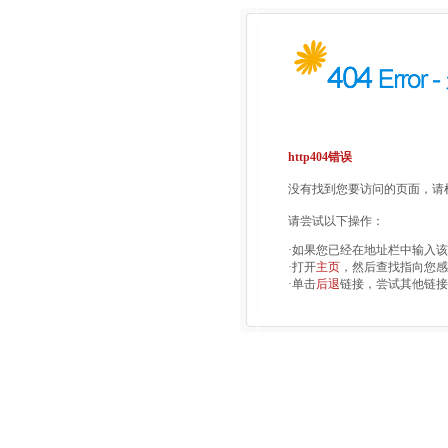
http404错误
没有找到您要访问的页面，请检
请尝试以下操作：
·如果您已经在地址栏中输入
·打开
主页
，然后查找指向您感
·单击
后退
链接，尝试其他链接