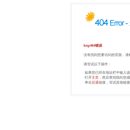
http404错误
没有找到您要访问的页面，请检
请尝试以下操作：
·如果您已经在地址栏中输入
·打开
主页
，然后查找指向您感
·单击
后退
链接，尝试其他链接