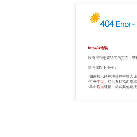
http404错误
没有找到您要访问的页面，请检
请尝试以下操作：
·如果您已经在地址栏中输入
·打开
主页
，然后查找指向您感
·单击
后退
链接，尝试其他链接