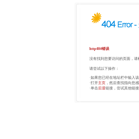
http404错误
没有找到您要访问的页面，请检
请尝试以下操作：
·如果您已经在地址栏中输入
·打开
主页
，然后查找指向您感
·单击
后退
链接，尝试其他链接