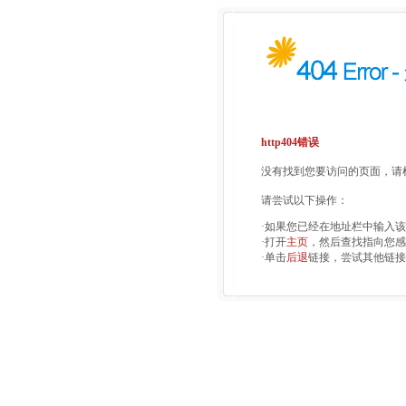
http404错误
没有找到您要访问的页面，请检
请尝试以下操作：
·如果您已经在地址栏中输入
·打开
主页
，然后查找指向您感
·单击
后退
链接，尝试其他链接