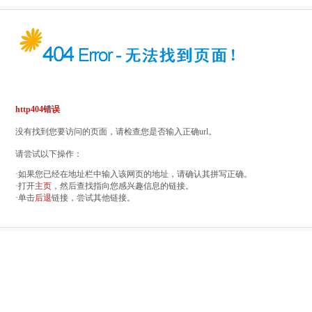
http404错误
没有找到您要访问的页面，请检查您是否输入正确url。
请尝试以下操作：
·如果您已经在地址栏中输入该网页的地址，请确认其拼写正确。
·打开
主页
，然后查找指向您感兴趣信息的链接。
·单击
后退
链接，尝试其他链接。