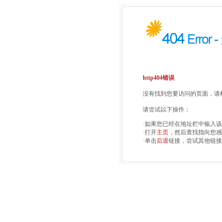
http404错误
没有找到您要访问的页面，请检
请尝试以下操作：
·如果您已经在地址栏中输入
·打开
主页
，然后查找指向您感
·单击
后退
链接，尝试其他链接