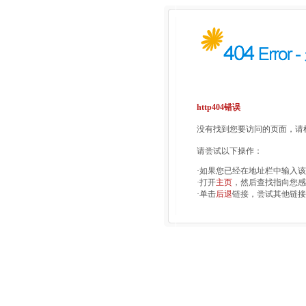
http404错误
没有找到您要访问的页面，请检
请尝试以下操作：
·如果您已经在地址栏中输入
·打开
主页
，然后查找指向您感
·单击
后退
链接，尝试其他链接