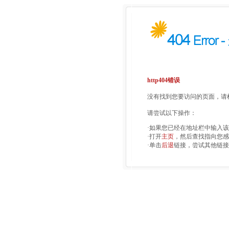
http404错误
没有找到您要访问的页面，请检
请尝试以下操作：
·如果您已经在地址栏中输入
·打开
主页
，然后查找指向您感
·单击
后退
链接，尝试其他链接