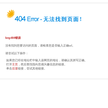
http404错误
没有找到您要访问的页面，请检查您是否输入正确url。
请尝试以下操作：
·如果您已经在地址栏中输入该网页的地址，请确认其拼写正确。
·打开
主页
，然后查找指向您感兴趣信息的链接。
·单击
后退
链接，尝试其他链接。