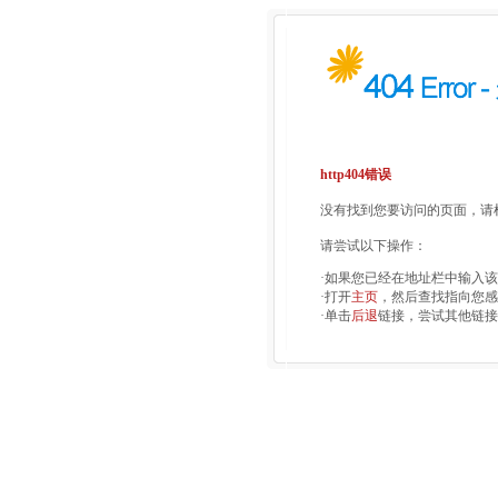
http404错误
没有找到您要访问的页面，请检
请尝试以下操作：
·如果您已经在地址栏中输入
·打开
主页
，然后查找指向您感
·单击
后退
链接，尝试其他链接