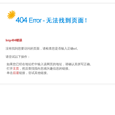
http404错误
没有找到您要访问的页面，请检查您是否输入正确url。
请尝试以下操作：
·如果您已经在地址栏中输入该网页的地址，请确认其拼写正确。
·打开
主页
，然后查找指向您感兴趣信息的链接。
·单击
后退
链接，尝试其他链接。