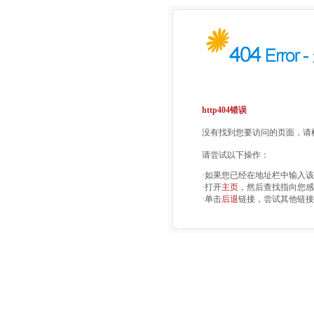
http404错误
没有找到您要访问的页面，请检
请尝试以下操作：
·如果您已经在地址栏中输入
·打开
主页
，然后查找指向您感
·单击
后退
链接，尝试其他链接