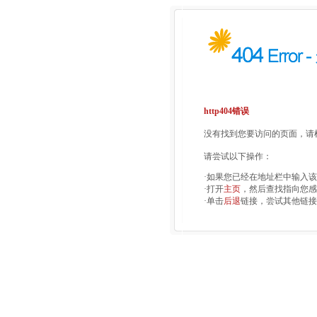
http404错误
没有找到您要访问的页面，请检
请尝试以下操作：
·如果您已经在地址栏中输入
·打开
主页
，然后查找指向您感
·单击
后退
链接，尝试其他链接