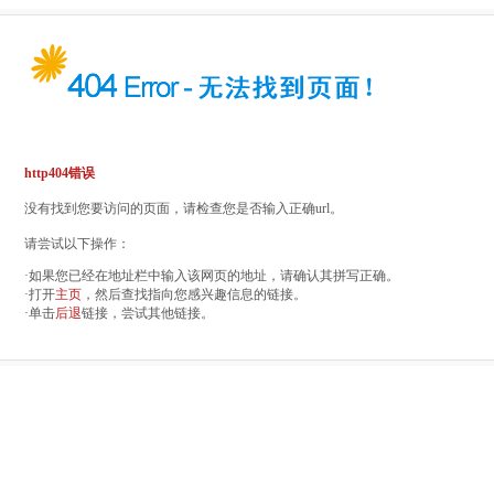
http404错误
没有找到您要访问的页面，请检查您是否输入正确url。
请尝试以下操作：
·如果您已经在地址栏中输入该网页的地址，请确认其拼写正确。
·打开
主页
，然后查找指向您感兴趣信息的链接。
·单击
后退
链接，尝试其他链接。