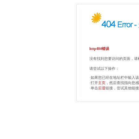
http404错误
没有找到您要访问的页面，请检
请尝试以下操作：
·如果您已经在地址栏中输入
·打开
主页
，然后查找指向您感
·单击
后退
链接，尝试其他链接