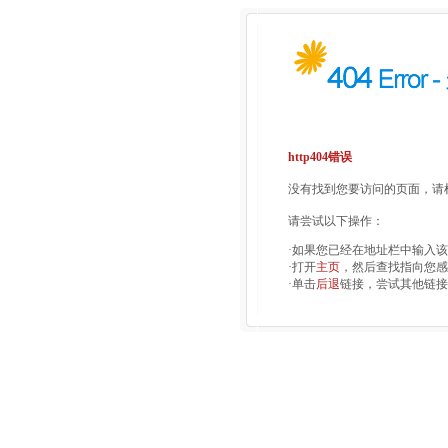
http404错误
没有找到您要访问的页面，请检
请尝试以下操作：
·如果您已经在地址栏中输入
·打开
主页
，然后查找指向您感
·单击
后退
链接，尝试其他链接