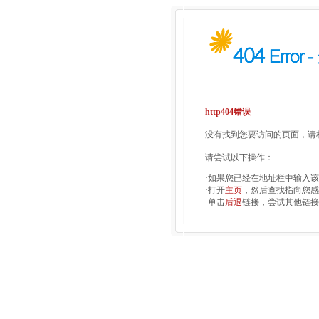
http404错误
没有找到您要访问的页面，请检
请尝试以下操作：
·如果您已经在地址栏中输入
·打开
主页
，然后查找指向您感
·单击
后退
链接，尝试其他链接