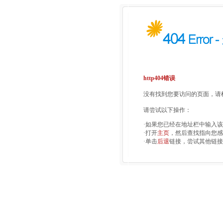
http404错误
没有找到您要访问的页面，请检
请尝试以下操作：
·如果您已经在地址栏中输入
·打开
主页
，然后查找指向您感
·单击
后退
链接，尝试其他链接